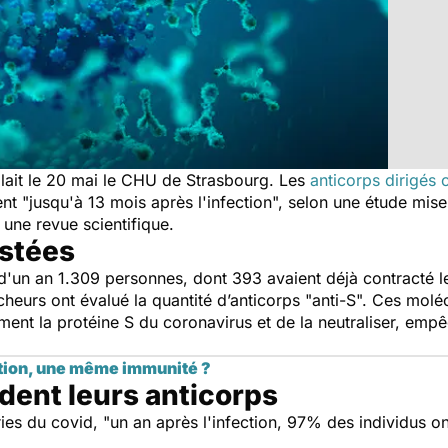
lait le 20 mai le CHU de Strasbourg. Les
anticorps dirigés 
nt "
jusqu'à 13 mois après l'infection
", selon une étude mise 
 une revue scientifique.
estées
d'un an 1.309 personnes, dont 393 avaient déjà contracté l
cheurs ont évalué la quantité d’anticorps "anti-S". Ces mol
ent la protéine S du coronavirus et de la neutraliser, empê
ation, une même immunité ?
dent leurs anticorps
es du covid, "
un an après l'infection, 97% des individus on