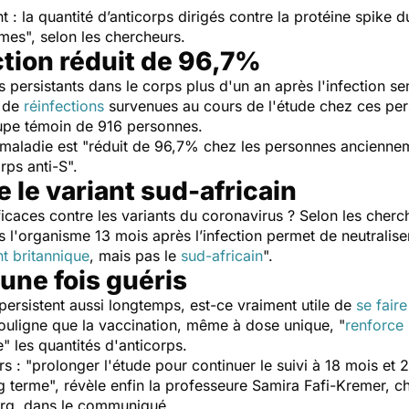
 la quantité d’anticorps dirigés contre la protéine spike du
mmes
", selon les chercheurs.
ction réduit de 96,7%
ps persistants dans le corps plus d'un an après l'infection se
e de
réinfections
survenues au cours de l'étude chez ces pe
oupe témoin de 916 personnes.
 maladie est "
réduit de 96,7% chez les personnes anciennem
rps anti-S
".
e le variant sud-africain
ficaces contre les variants du coronavirus ? Selon les cherc
 l'organisme 13 mois après l’infection permet de neutralise
nt britannique
, mais pas le
sud-africain
".
une fois guéris
 persistent aussi longtemps, est-ce vraiment utile de
se fair
souligne que la vaccination, même à dose unique, "
renforce 
e
" les quantités d'anticorps.
s : "
prolonger l'étude pour continuer le suivi à 18 mois et
g terme
", révèle enfin la professeure Samira Fafi-Kremer, c
urg, dans le communiqué.