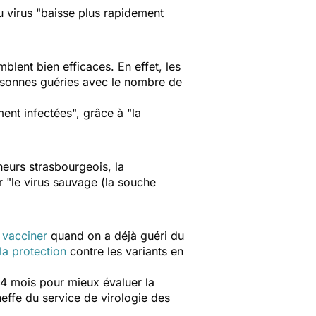
 virus "
baisse plus rapidement
mblent bien efficaces. En effet, les
rsonnes guéries avec le nombre de
ent infectées
", grâce à "
la
heurs strasbourgeois, la
r "
le virus sauvage
(la souche
e vacciner
quand on a déjà guéri du
la protection
contre les variants en
 24 mois pour mieux évaluer la
heffe du service de virologie des