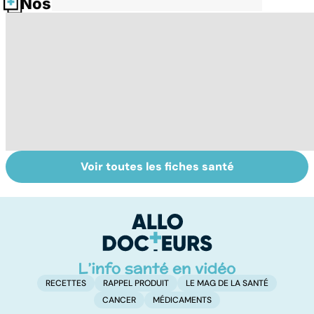
Nos fiches santé
Voir toutes les fiches santé
Embolie
Phlébites : une
Me
pulmonaire : un
affection à
c
caillot dans
traiter d'urgence
p
l'artère
pulmonaire
RECETTES
RAPPEL PRODUIT
LE MAG DE LA SANTÉ
CANCER
MÉDICAMENTS