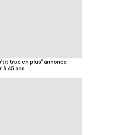
p'tit truc en plus" annonce
r à 45 ans