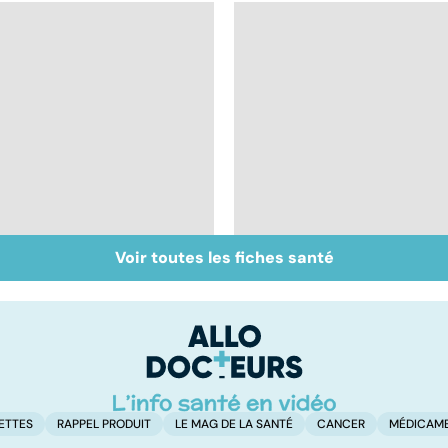
Voir toutes les fiches santé
Centenaires, des
Les aidants familiaux
exemples de
aussi ont besoin
longévité
d'aide
ETTES
RAPPEL PRODUIT
LE MAG DE LA SANTÉ
CANCER
MÉDICAM