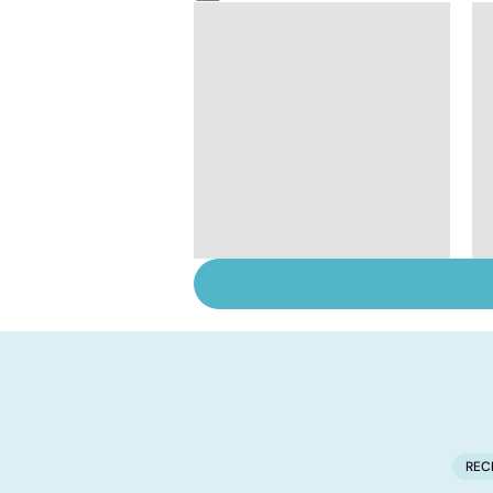
Le café : une mine
d'or pour notre
santé ?
REC