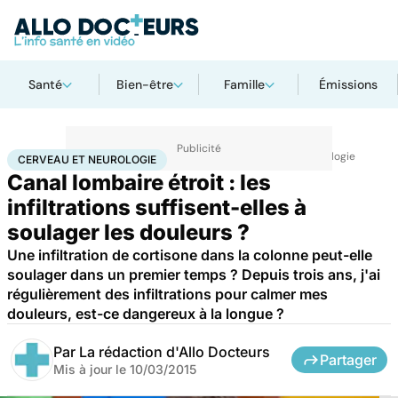
Santé
Bien-être
Famille
Émissions
Accueil
Santé
Maladies
Maladies neurologiques
Cerveau et neurologie
CERVEAU ET NEUROLOGIE
Canal lombaire étroit : les
infiltrations suffisent-elles à
soulager les douleurs ?
Une infiltration de cortisone dans la colonne peut-elle
soulager dans un premier temps ? Depuis trois ans, j'ai
régulièrement des infiltrations pour calmer mes
douleurs, est-ce dangereux à la longue ?
Par
La rédaction d'Allo Docteurs
Partager
Mis à jour le
10/03/2015