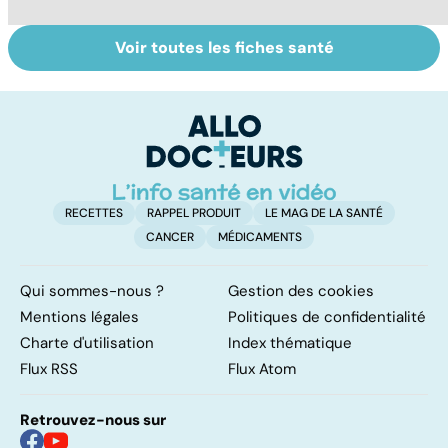
Voir toutes les fiches santé
Narcolepsie : des
Maladie de
To
crises de
Huntington : une
c
sommeil
affection
involontaires
neurologique
incurable
RECETTES
RAPPEL PRODUIT
LE MAG DE LA SANTÉ
CANCER
MÉDICAMENTS
Qui sommes-nous ?
Gestion des cookies
Mentions légales
Politiques de confidentialité
Charte d'utilisation
Index thématique
Flux RSS
Flux Atom
Retrouvez-nous sur