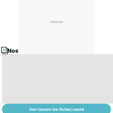
Nos fiches santé
Voir toutes les fiches santé
Exostose
La sciatique : un
O