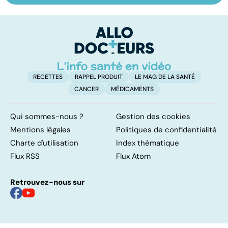
osseuse : des
symptôme
pr
bosses sous la
douloureux
c
peau
RECETTES
RAPPEL PRODUIT
LE MAG DE LA SANTÉ
CANCER
MÉDICAMENTS
Qui sommes-nous ?
Gestion des cookies
Mentions légales
Politiques de confidentialité
Charte d'utilisation
Index thématique
Flux RSS
Flux Atom
Retrouvez-nous sur