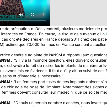
ure de précaution ». Dès vendredi, plusieurs modèles de pr
interdites en France. En cause, le risque de survenue d’un
9 cas ont été déclarés en France depuis 2011 chez des pati
) estime que 70.000 femmes en France seraient actuellem
rectrice générale adjointe de l’ANSM a répondu aux question
, ANSM
: "S’il y a la moindre question, elles doivent consult
 c’est-à-dire le fait de retirer les implants de manière pré
s avons mis en évidence. Il faut qu’il y ait un suivi de ces 
 seins et d’imagerie si nécessaire."
, ANSM
: "Les femmes porteuses de ces implants doivent s’inq
 de chirurgie de pose de l’implant. Notamment des signes 
femmes doivent consulter leur médecin, que ce soit le méde
, ANSM
: "Depuis un certain nombre d’années, nous investigu