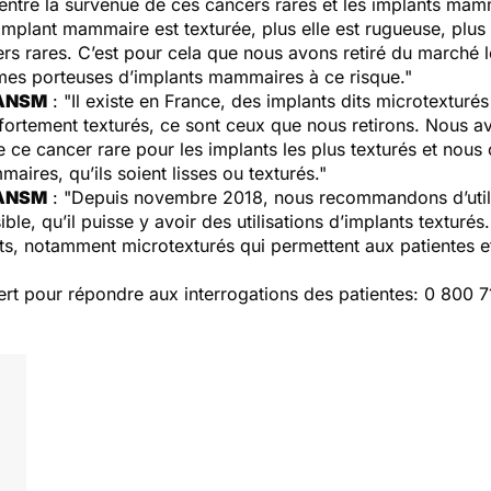
le entre la survenue de ces cancers rares et les implants ma
implant mammaire est texturée, plus elle est rugueuse, plus 
rs rares. C’est pour cela que nous avons retiré du marché l
mes porteuses d’implants mammaires à ce risque."
, ANSM
: "Il existe en France, des implants dits microtexturé
s fortement texturés, ce sont ceux que nous retirons. Nous 
e ce cancer rare pour les implants les plus texturés et nou
aires, qu’ils soient lisses ou texturés."
, ANSM
: "Depuis novembre 2018, nous recommandons d’utilis
ible, qu’il puisse y avoir des utilisations d’implants texturés
nts, notamment microtexturés qui permettent aux patientes e
rt pour répondre aux interrogations des patientes: 0 800 