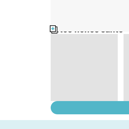
Nos fiches santé
HPV : tout savoir sur
les papillomavirus