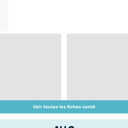
Voir toutes les fiches santé
Cancer : la fatigue
Comprendre la
avant tout
chimiothérapie et
ses effets