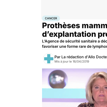
Accueil
Santé
Maladies
Cancer
Cancer
CANCER
Prothèses mamma
d’explantation p
L’Agence de sécurité sanitaire a d
favoriser une forme rare de lympho
Par
La rédaction d'Allo Doct
Mis à jour le
16/04/2019