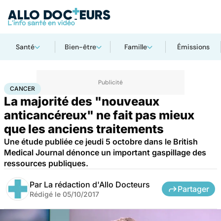
Santé
Bien-être
Famille
Émissions
Accueil
Santé
Maladies
Cancer
Cancer
CANCER
La majorité des "nouveaux
anticancéreux" ne fait pas mieux
que les anciens traitements
Une étude publiée ce jeudi 5 octobre dans le British
Medical Journal dénonce un important gaspillage des
ressources publiques.
Par
La rédaction d'Allo Docteurs
Partager
Rédigé le
05/10/2017