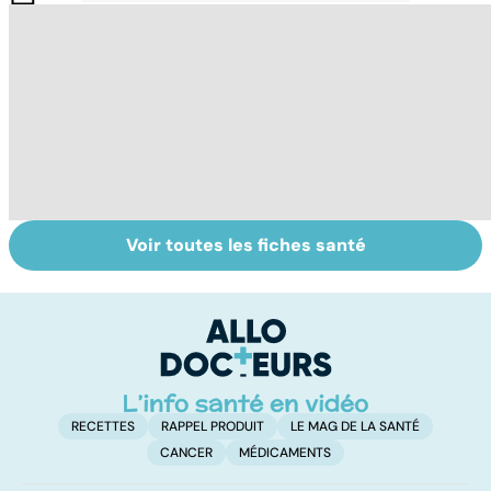
Voir toutes les fiches santé
HPV : tout savoir
Cancer : la
C
sur les
fatigue avant
c
papillomavirus
tout
et
RECETTES
RAPPEL PRODUIT
LE MAG DE LA SANTÉ
CANCER
MÉDICAMENTS