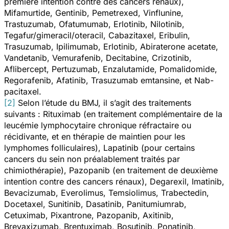
première intention contre des cancers rénaux),
Mifamurtide, Gentinib, Pemetrexed, Vinflunine,
Trastuzumab, Ofatumumab, Erlotinib, Nilotinib,
Tegafur/gimeracil/oteracil, Cabazitaxel, Eribulin,
Trasuzumab, Ipilimumab, Erlotinib, Abiraterone acetate,
Vandetanib, Vemurafenib, Decitabine, Crizotinib,
Aflibercept, Pertuzumab, Enzalutamide, Pomalidomide,
Regorafenib, Afatinib, Trasuzumab emtansine,
et
Nab-
pacitaxel.
[2]
Selon l’étude du BMJ, il s’agit des traitements
suivants :
Rituximab (en traitement complémentaire de la
leucémie lymphocytaire chronique réfractaire ou
récidivante, et en thérapie de maintien pour les
lymphomes folliculaires), Lapatinib (pour certains
cancers du sein non préalablement traités par
chimiothérapie), Pazopanib (en traitement de deuxième
intention contre des cancers rénaux), Degarexil, Imatinib,
Bevacizumab, Everolimus, Temsiolimus, Trabectedin,
Docetaxel, Sunitinib, Dasatinib, Panitumiumrab,
Cetuximab, Pixantrone, Pazopanib, Axitinib,
Brevaxizumab, Brentuximab, Bosutinib, Ponatinib,