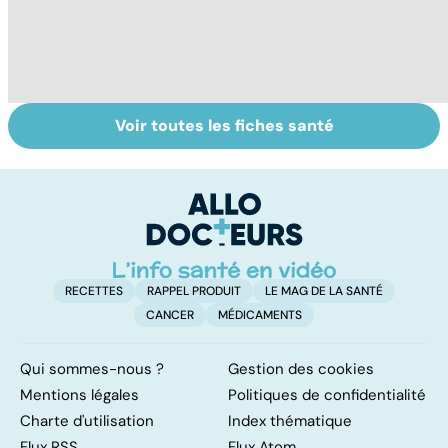
Voir toutes les fiches santé
Tout savoir sur le
Staphylocoque
M
cerveau
doré : une
c
bactérie sous
surveillance
RECETTES
RAPPEL PRODUIT
LE MAG DE LA SANTÉ
CANCER
MÉDICAMENTS
Qui sommes-nous ?
Gestion des cookies
Mentions légales
Politiques de confidentialité
Charte d'utilisation
Index thématique
Flux RSS
Flux Atom