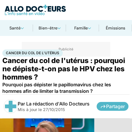
Santé
Bien-être
Famille
Émissions
Accueil
Santé
Maladies
Cancer
Cancer du col de l'utérus
CANCER DU COL DE L'UTÉRUS
Cancer du col de l'utérus : pourquoi
ne dépiste-t-on pas le HPV chez les
hommes ?
Pourquoi pas dépister le papillomavirus chez les
hommes afin de limiter la transmission ?
Par
La rédaction d'Allo Docteurs
Partager
Mis à jour le
27/10/2015