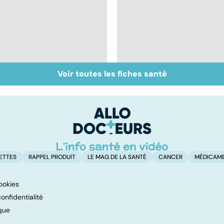
Voir toutes les fiches santé
Soigner les allergies
Tout savoir sur les
infections
pulmonaires
ETTES
RAPPEL PRODUIT
LE MAG DE LA SANTÉ
CANCER
MÉDICAM
ookies
onfidentialité
que