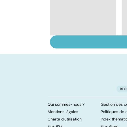
Allergies
alimentaires : le
danger dans
l'assiette
REC
Qui sommes-nous ?
Gestion des c
Mentions légales
Politiques de c
Charte d'utilisation
Index thémati
Flux RSS
Flux Atom