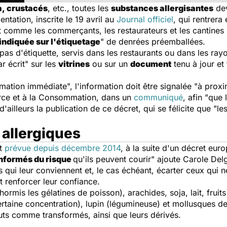
a,
crustacés
, etc., toutes les
substances allergisantes
dev
ntation, inscrite le 19 avril au
Journal officiel
, qui rentrera 
out comme les commerçants, les restaurateurs et les cantine
indiquée sur l'étiquetage
" de denrées préemballées.
as d'étiquette, servis dans les restaurants ou dans les rayo
r écrit" sur les
vitrines
ou sur un
document
tenu à jour et
tion immédiate", l'information doit être signalée "à proxim
rce et à la Consommation, dans un
communiqué
, afin "que
 d'ailleurs la publication de ce décret, qui se félicite que "
 allergiques
it
prévue depuis décembre 2014
, à la suite d'un décret eur
nformés du risque
qu'ils peuvent courir" ajoute Carole Delga
 qui leur conviennent et, le cas échéant, écarter ceux qui 
nt renforcer leur confiance.
ormis les gélatines de poisson), arachides, soja, lait, fruit
ertaine concentration), lupin (légumineuse) et mollusques dev
ruts comme transformés, ainsi que leurs dérivés.