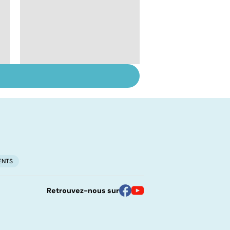
Inflammation des
amygdales : que faire
en cas d'angine ?
ENTS
Retrouvez-nous sur