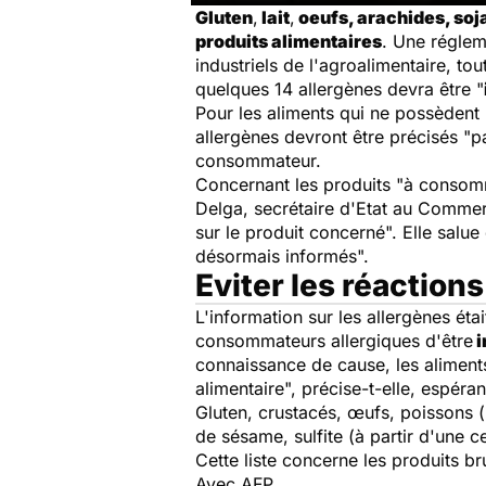
Gluten
,
lait
,
oeufs, arachides, soj
produits alimentaires
. Une régleme
industriels de l'agroalimentaire, t
quelques 14 allergènes devra être "
Pour les aliments qui ne possèdent p
allergènes devront être précisés "pa
consommateur.
Concernant les produits "à consomma
Delga, secrétaire d'Etat au Comme
sur le produit concerné". Elle salue
désormais informés".
Eviter les réactions
L'information sur les allergènes éta
consommateurs allergiques d'être
i
connaissance de cause, les aliments
alimentaire", précise-t-elle, espéra
Gluten, crustacés, œufs, poissons (h
de sésame, sulfite (à partir d'une c
Cette liste concerne les produits b
Avec AFP