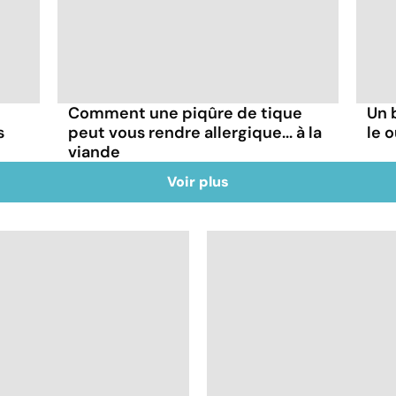
Comment une piqûre de tique
Un 
s
peut vous rendre allergique... à la
le 
viande
Voir plus