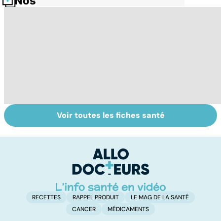
Nos fiches santé
Voir toutes les fiches santé
La tuberculose
Le magnésium,
In
pulmonaire
un oligo-élément
l
vital
F
so
RECETTES
RAPPEL PRODUIT
LE MAG DE LA SANTÉ
CANCER
MÉDICAMENTS