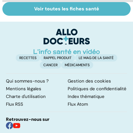
Voir toutes les fiches santé
Dérèglement
Tout savoir sur
I
hormonal : et si
les infections
a
c'était les
pulmonaires
fa
surrénales ?
d'
RECETTES
RAPPEL PRODUIT
LE MAG DE LA SANTÉ
CANCER
MÉDICAMENTS
Qui sommes-nous ?
Gestion des cookies
Mentions légales
Politiques de confidentialité
Charte d'utilisation
Index thématique
Flux RSS
Flux Atom
Retrouvez-nous sur