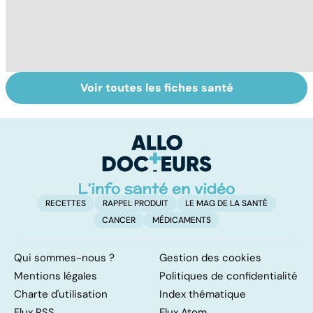
Voir toutes les fiches santé
Tout savoir sur
Covid-19 : tout
I
les infections
savoir sur la
a
pulmonaires
maladie
fa
d'
RECETTES
RAPPEL PRODUIT
LE MAG DE LA SANTÉ
CANCER
MÉDICAMENTS
Qui sommes-nous ?
Gestion des cookies
Mentions légales
Politiques de confidentialité
Charte d'utilisation
Index thématique
Flux RSS
Flux Atom