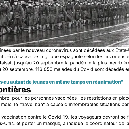
ées par le nouveau coronavirus sont décédées aux Etats-Un
nt péri à cause de la grippe espagnole selon les historiens 
n faisait jusqu’au 20 septembre la pandémie la plus meurtriè
 du 20 septembre, 116 050 malades du Covid sont décédés 
is eu autant de jeunes en même temps en réanimation"
ontières
mbre, pour les personnes vaccinées, les restrictions en pla
 mois, le "travel ban" a causé d'innombrables situations pers
vaccination contre le Covid-19, les voyageurs devront se fai
s-Unis, et porter un masque, a indiqué le coordinateur de la