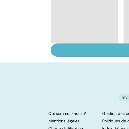
Tout savoir sur les
infections
pulmonaires
REC
Qui sommes-nous ?
Gestion des c
Mentions légales
Politiques de c
Charte d'utilisation
Index thémati