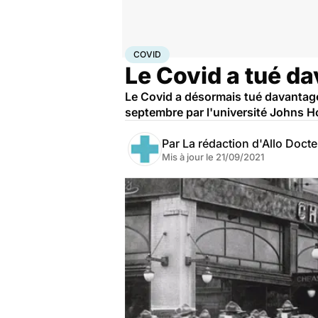
Accueil
Santé
Maladies
Maladies infectieuses
Cov
COVID
Le Covid a tué d
Le Covid a désormais tué davantage
septembre par l'université Johns H
Par
La rédaction d'Allo Doct
Mis à jour le
21/09/2021