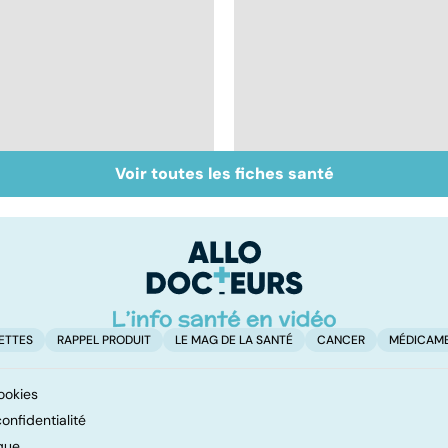
Voir toutes les fiches santé
Covid-19 : tout savoir
Inflammation des
sur la maladie
amygdales : que faire
en cas d'angine ?
ETTES
RAPPEL PRODUIT
LE MAG DE LA SANTÉ
CANCER
MÉDICAM
ookies
onfidentialité
que