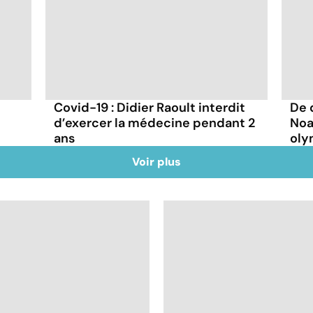
Covid-19 : Didier Raoult interdit
De 
d’exercer la médecine pendant 2
Noa
ans
oly
Voir plus