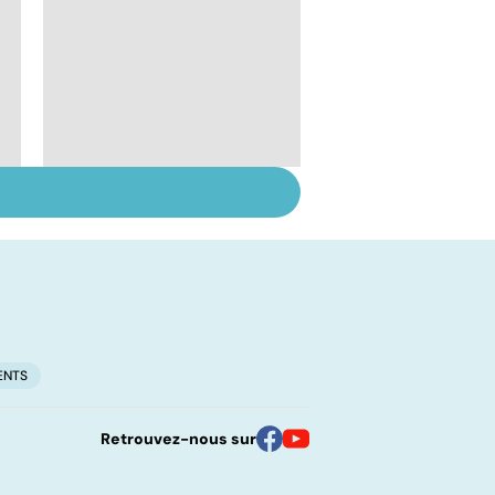
Suicide : prévenir le
passage à l'acte
ENTS
Retrouvez-nous sur