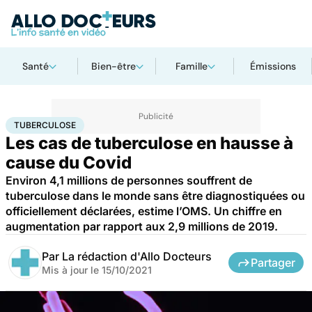
Santé
Bien-être
Famille
Émissions
Accueil
Santé
Maladies
Maladies infectieuses
Tuberculose
TUBERCULOSE
Les cas de tuberculose en hausse à
cause du Covid
Environ 4,1 millions de personnes souffrent de
tuberculose dans le monde sans être diagnostiquées ou
officiellement déclarées, estime l’OMS. Un chiffre en
augmentation par rapport aux 2,9 millions de 2019.
Par
La rédaction d'Allo Docteurs
Partager
Mis à jour le
15/10/2021