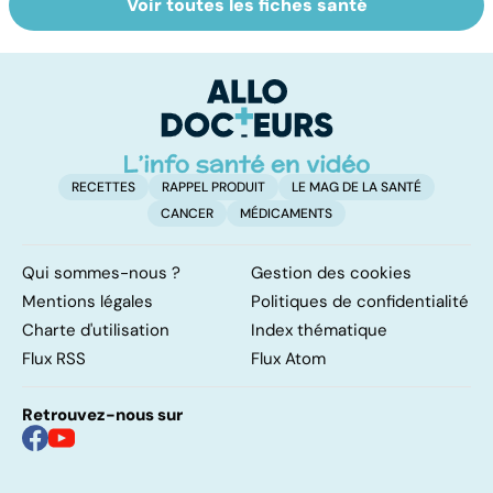
Voir toutes les fiches santé
Covid-19 : tout
Variole du singe :
L
savoir sur la
symptômes,
fl
maladie
transmission et
traitements
RECETTES
RAPPEL PRODUIT
LE MAG DE LA SANTÉ
CANCER
MÉDICAMENTS
Qui sommes-nous ?
Gestion des cookies
Mentions légales
Politiques de confidentialité
Charte d'utilisation
Index thématique
Flux RSS
Flux Atom
Retrouvez-nous sur