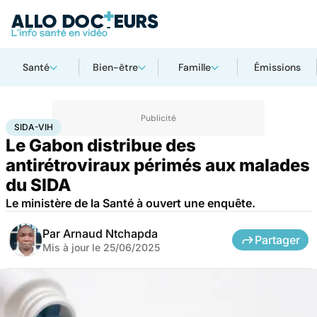
Santé
Bien-être
Famille
Émissions
Accueil
Santé
Médicaments
Sida-VIH
SIDA-VIH
Le Gabon distribue des
antirétroviraux périmés aux malades
du SIDA
Le ministère de la Santé à ouvert une enquête.
Par
Arnaud Ntchapda
Partager
Mis à jour le
25/06/2025