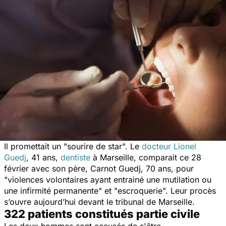
Il promettait un "
sourire de star
". Le
docteur Lionel
Guedj
, 41 ans,
dentiste
à Marseille, comparait ce 28
février avec son père, Carnot Guedj, 70 ans, pour
"
violences volontaires ayant entrainé une mutilation ou
une infirmité permanente
" et "
escroquerie
". Leur procès
s’ouvre aujourd’hui devant le tribunal de Marseille.
322 patients constitués partie civile
Les deux hommes sont accusés de s'être