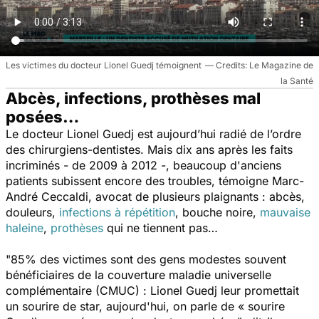
Les victimes du docteur Lionel Guedj témoignent
Le Magazine de
la Santé
Abcès, infections, prothèses mal
posées…
Le docteur Lionel Guedj est aujourd’hui radié de l’ordre
des chirurgiens-dentistes. Mais dix ans après les faits
incriminés - de 2009 à 2012 -, beaucoup d'anciens
patients subissent encore des troubles, témoigne Marc-
André Ceccaldi, avocat de plusieurs plaignants : abcès,
douleurs,
infections à répétition
, bouche noire,
mauvaise
haleine
,
prothèses
qui ne tiennent pas…
"
85% des victimes sont des gens modestes souvent
bénéficiaires de la couverture maladie universelle
complémentaire (CMUC) : Lionel Guedj leur promettait
un sourire de star, aujourd'hui, on parle de « sourire