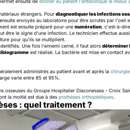
n permet ensuite de
donner au patient l'antibiotique le mieux
 matériaux étrangers. Pour
diagnostiquer les infections os
ensuite envoyés au laboratoire pour être scrutés par l'oeil 
vement est ensuite préparé pour une
numération
, c'est-à-di
t être le signe d'une infection. Le technicien effectue auss
ture pour qu'ils se multiplient.
entifiés. Une fois l'ennemi cerné, il faut alors
déterminer 
tibiogramme
est réalisé. La bactérie est mise en contact av
néralement administrés au patient avant et après la
chirurgi
harge varie entre 85 et 95%.
ons osseuses du Groupe Hospitalier Diaconesses - Croix Sain
ont la moitié est due à des
prothèses orthopédiques
.
èses : quel traitement ?