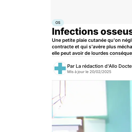
Accueil
Santé
Maladies
Maladies infectieuses
Os
OS
Infections osseus
Une petite plaie cutanée qu'on négl
contracte et qui s'avère plus méchan
elle peut avoir de lourdes conséqu
Par
La rédaction d'Allo Doct
Mis à jour le
20/02/2025