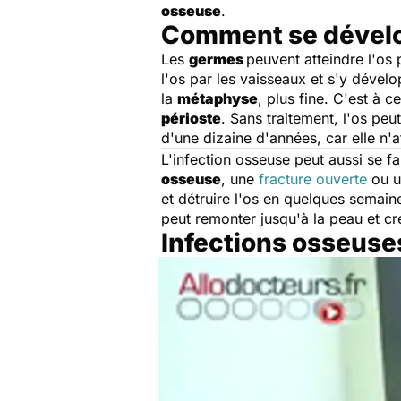
osseuse
.
Comment se dévelo
Les
germes
peuvent atteindre l'os 
l'os par les vaisseaux et s'y dévelo
la
métaphyse
, plus fine. C'est à 
périoste
. Sans traitement, l'os peu
d'une dizaine d'années, car elle n'
L'infection osseuse peut aussi se fa
osseuse
, une
fracture ouverte
ou u
et détruire l'os en quelques semaine
peut remonter jusqu'à la peau et c
Infections osseuses