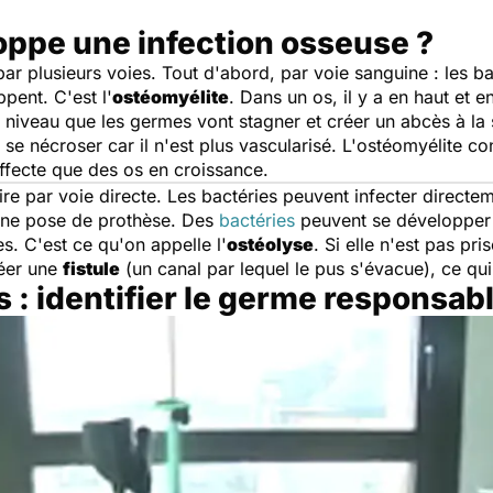
ppe une infection osseuse ?
par plusieurs voies. Tout d'abord, par voie sanguine : les b
ppent. C'est l'
ostéomyélite
. Dans un os, il y a en haut et e
ce niveau que les germes vont stagner et créer un abcès à la 
t se nécroser car il n'est plus vascularisé. L'ostéomyélite c
affecte que des os en croissance.
ire par voie directe. Les bactéries peuvent infecter directem
ne pose de prothèse. Des
bactéries
peuvent se développer a
s. C'est ce qu'on appelle l'
ostéolyse
. Si elle n'est pas pr
réer une
fistule
(un canal par lequel le pus s'évacue), ce qui
 : identifier le germe responsab