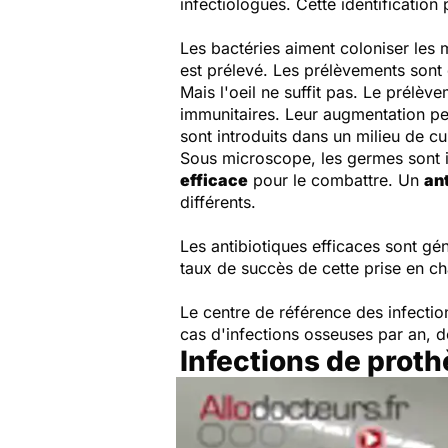
infectiologues. Cette identificatio
Les bactéries aiment coloniser les
est prélevé. Les prélèvements sont 
Mais l'oeil ne suffit pas. Le prélè
immunitaires. Leur augmentation peu
sont introduits dans un milieu de cul
Sous microscope, les germes sont id
efficace
pour le combattre. Un
an
différents.
Les antibiotiques efficaces sont gé
taux de succès de cette prise en c
Le centre de référence des infecti
cas d'infections osseuses par an, d
Infections de proth