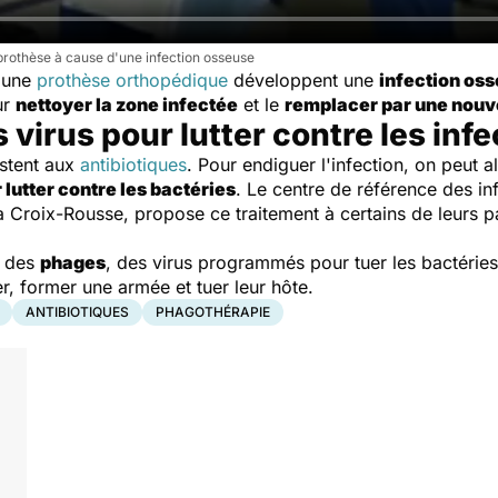
prothèse à cause d'une infection osseuse
d'une
prothèse orthopédique
développent une
infection os
ur
nettoyer la zone infectée
et le
remplacer par une nouv
 virus pour lutter contre les inf
stent aux
antibiotiques
. Pour endiguer l'infection, on peut a
r lutter contre les bactéries
. Le centre de référence des i
 la Croix-Rousse, propose ce traitement à certains de leurs pa
r des
phages
, des virus programmés pour tuer les bactéries. 
er, former une armée et tuer leur hôte.
ANTIBIOTIQUES
PHAGOTHÉRAPIE