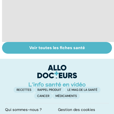
Voir toutes les fiches santé
Soins dentaires :
Bruxisme : quand
G
on n'arrête pas le
les dents
p
progrès !
grincent
ga
RECETTES
RAPPEL PRODUIT
LE MAG DE LA SANTÉ
CANCER
MÉDICAMENTS
Qui sommes-nous ?
Gestion des cookies