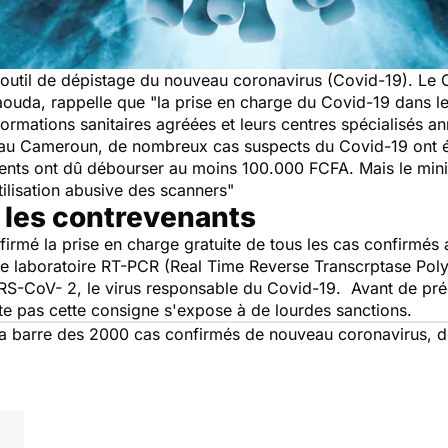
 outil de dépistage du nouveau coronavirus (Covid-19). Le 
naouda, rappelle que
"la prise en charge du Covid-19 dans l
formations sanitaires agréées et leurs centres spécialisés a
s au Cameroun, de nombreux cas suspects du Covid-19 ont é
tients ont dû débourser au moins 100.000 FCFA. Mais le mi
utilisation abusive des scanners"
 les contrevenants
irmé la prise en charge gratuite de tous les cas confirmés 
 de laboratoire RT-PCR (Real Time Reverse Transcrptase Po
S-CoV- 2, le virus responsable du Covid-19. Avant de préc
e pas cette consigne s'expose à de lourdes sanctions.
la barre des 2000 cas confirmés de nouveau coronavirus, 