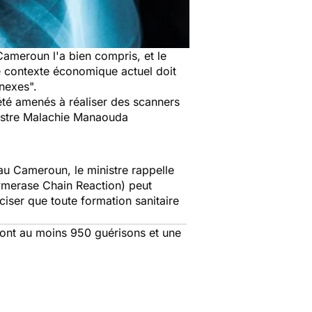
Cameroun l'a bien compris, et le
e contexte économique actuel doit
nnexes".
té amenés à réaliser des scanners
nistre Malachie Manaouda
au Cameroun, le ministre rappelle
lymerase Chain Reaction) peut
iser que toute formation sanitaire
dont au moins 950 guérisons et une