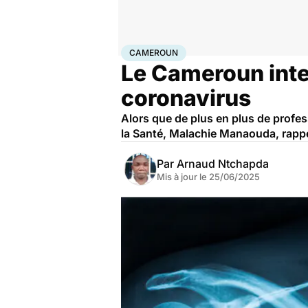
Accueil
Santé
Maladies
Maladies infectieuses
Cam
CAMEROUN
Le Cameroun inter
coronavirus
Alors que de plus en plus de profes
la Santé, Malachie Manaouda, rappel
Par
Arnaud Ntchapda
Mis à jour le
25/06/2025