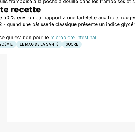
lis framboise à la poche à douille dans les framboises et sur
tte recette
de 50 % environ par rapport à une tartelette aux fruits rou
2 - quand une pâtisserie classique présente un indice glyc
 ce qui est bon pour le
microbiote intestinal
.
YCÉMIE
LE MAG DE LA SANTÉ
SUCRE