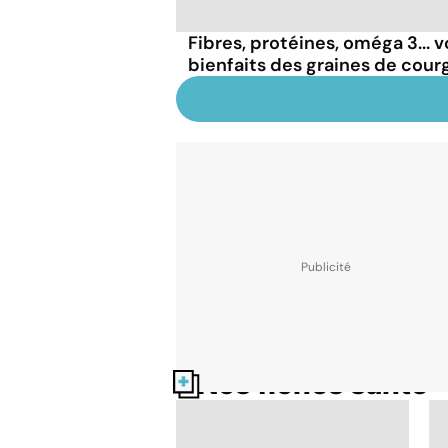
Fibres, protéines, oméga 3... v
bienfaits des graines de cour
Nos fiches santé