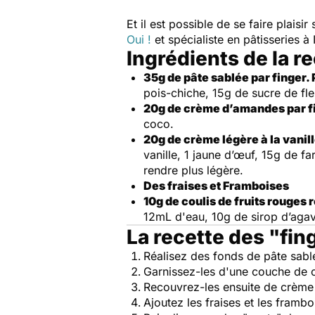
Et il est possible de se faire pla
Oui !
et spécialiste en pâtisseries à
Ingrédients de la re
3
5g de pâte sablée par finger. 
pois-chiche, 15g de sucre de fle
20g de crème d’amandes par f
coco.
20g de crème légère à la vanil
vanille, 1 jaune d’œuf, 15g de f
rendre plus légère.
Des fraises et Framboises
10g de coulis de fruits rouges 
12mL d'eau, 10g de sirop d’agave,
La recette des "fin
Réalisez des fonds de pâte sabl
Garnissez-les d'une couche de 
Recouvrez-les ensuite de crème 
Ajoutez les fraises et les frambo