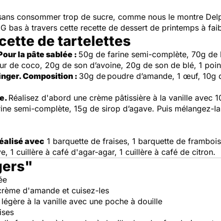
isir sans consommer trop de sucre, comme nous le montre De
 IG bas à travers cette recette de dessert de printemps à fai
cette de tartelettes
Pour la pâte sablée :
50g de farine semi-complète, 70g de 
ur de coco, 20g de son d’avoine, 20g de son de blé, 1 poin
inger. Composition :
30g de
poudre d’amande, 1 œuf, 10g d
le.
Réalisez d'abord une crème pâtissière à la vanille avec 1
arine semi-complète, 15g de sirop d’agave. Puis mélangez-la
réalisé avec
1 barquette de fraises, 1 barquette de framboi
 1 cuillère à café d'agar-agar, 1 cuillère à café de citron.
gers"
ée
crème d'amande et cuisez-les
légère à la vanille avec une poche à douille
ises