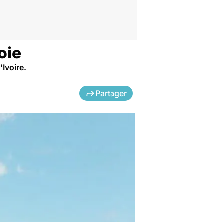
oie
'Ivoire.
Partager