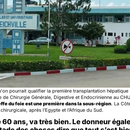
'on pourrait qualifier la première transplantation hépatique 
ce de Chirurgie Générale, Digestive et Endocrinienne au CHU 
effe du foie est une première dans la sous-région
. La Côt
n chirurgicale, après l’Egypte et l’Afrique du Sud.
 60 ans, va très bien. Le donneur égal
ade des choses dire que tout s’est bie