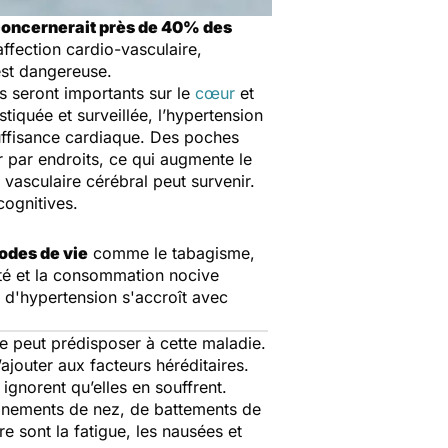
 concernerait près de 40% des
ffection cardio-vasculaire,
 est dangereuse.
s seront importants sur le
cœur
et
tiquée et surveillée, l’hypertension
nsuffisance cardiaque. Des poches
r par endroits, ce qui augmente le
vasculaire cérébral peut survenir.
cognitives.
modes de vie
comme le tabagisme,
sité et la consommation nocive
e d'hypertension s'accroît avec
te peut prédisposer à cette maladie.
jouter aux facteurs héréditaires.
gnorent qu’elles en souffrent.
ignements de nez, de battements de
e sont la fatigue, les nausées et