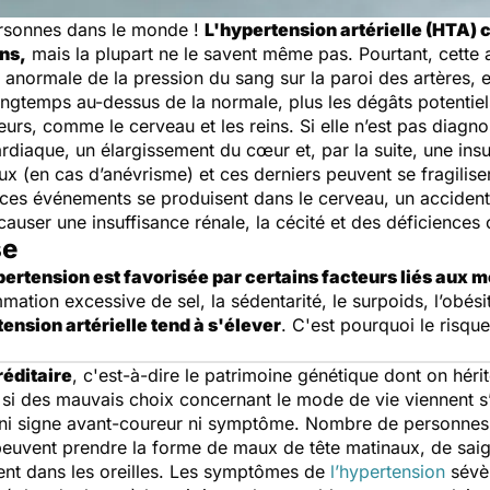
personnes dans le monde !
L'hypertension artérielle (HTA)
ns,
mais la plupart ne le savent même pas. Pourtant, cette a
anormale de la pression du sang sur la paroi des artères,
longtemps au-dessus de la normale, plus les dégâts potentiel
rs, comme le cerveau et les reins. Si elle n’est pas diagnos
 cardiaque, un élargissement du cœur et, par la suite, une i
x (en cas d’anévrisme) et ces derniers peuvent se fragilise
i ces événements se produisent dans le cerveau, un accident 
 causer une insuffisance rénale, la cécité et des déficiences 
se
pertension est favorisée par certains facteurs liés aux 
mmation excessive de sel, la sédentarité, le surpoids, l’obé
a tension artérielle tend à s'élever
. C'est pourquoi le risqu
réditaire
, c'est-à-dire le patrimoine génétique dont on héri
si des mauvais choix concernant le mode de vie viennent s’a
e ni signe avant-coureur ni symptôme. Nombre de personnes i
peuvent prendre la forme de maux de tête matinaux, de sa
ent dans les oreilles. Les symptômes de
l’hypertension
sévèr