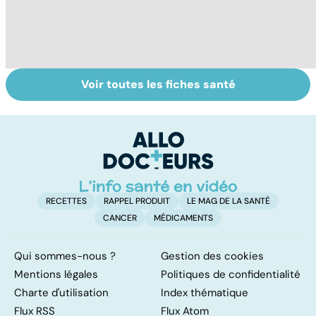
Voir toutes les fiches santé
Comment tenir
Muscler ses
C
ses bonnes
abdos pour
d
résolutions
retrouver un
él
ventre plat
q
fa
RECETTES
RAPPEL PRODUIT
LE MAG DE LA SANTÉ
CANCER
MÉDICAMENTS
Qui sommes-nous ?
Gestion des cookies
Mentions légales
Politiques de confidentialité
Charte d'utilisation
Index thématique
Flux RSS
Flux Atom