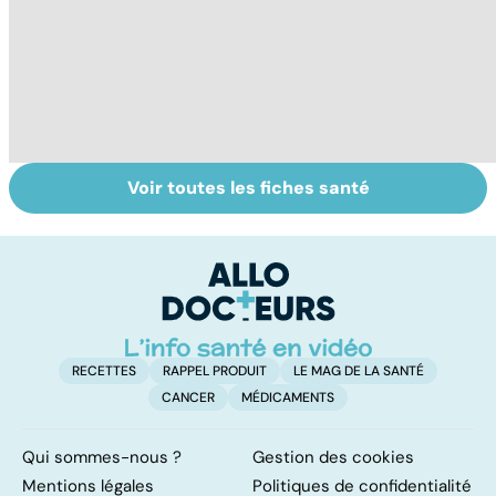
Voir toutes les fiches santé
Exostose
La sciatique : un
O
osseuse : des
symptôme
pr
bosses sous la
douloureux
c
peau
RECETTES
RAPPEL PRODUIT
LE MAG DE LA SANTÉ
CANCER
MÉDICAMENTS
Qui sommes-nous ?
Gestion des cookies
Mentions légales
Politiques de confidentialité