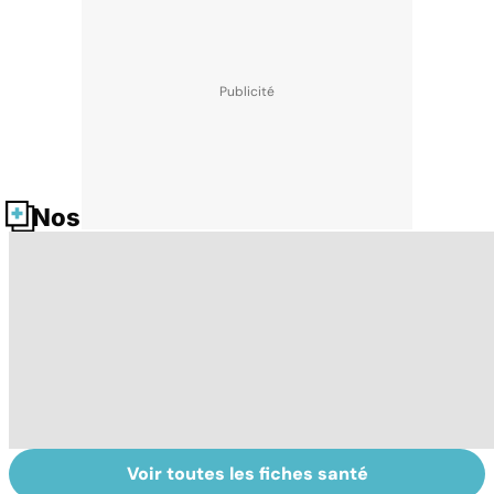
Nos fiches santé
Voir toutes les fiches santé
Suicide : prévenir
La vésicule
L