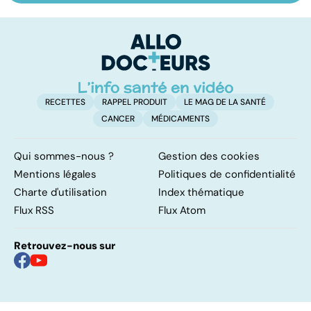
le passage à
biliaire et ses
u
l'acte
calculs
vi
RECETTES
RAPPEL PRODUIT
LE MAG DE LA SANTÉ
CANCER
MÉDICAMENTS
Qui sommes-nous ?
Gestion des cookies
Mentions légales
Politiques de confidentialité
Charte d'utilisation
Index thématique
Flux RSS
Flux Atom
Retrouvez-nous sur