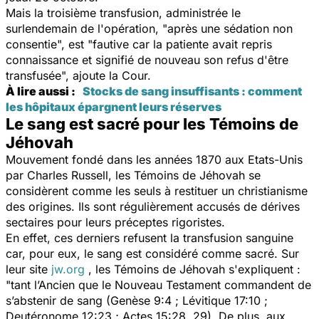
Mais la troisième transfusion, administrée le
surlendemain de l'opération, "
après une sédation non
consentie
", est "
fautive car la patiente avait repris
connaissance et signifié de nouveau son refus d'être
transfusée
", ajoute la Cour.
À lire aussi :
Stocks de sang insuffisants : comment
les hôpitaux épargnent leurs réserves
Le sang est sacré pour les Témoins de
Jéhovah
Mouvement fondé dans les années 1870 aux Etats-Unis
par Charles Russell, les Témoins de Jéhovah se
considèrent comme les seuls à restituer un christianisme
des origines. Ils sont régulièrement accusés de dérives
sectaires pour leurs préceptes rigoristes.
En effet, ces derniers refusent la transfusion sanguine
car, pour eux, le sang est considéré comme sacré. Sur
leur site
jw.org
, les Témoins de Jéhovah s'expliquent :
"
tant l’Ancien que le Nouveau Testament commandent de
s’abstenir de sang (Genèse 9:4 ; Lévitique 17:10 ;
Deutéronome 12:23 ; Actes 15:28, 29). De plus, aux