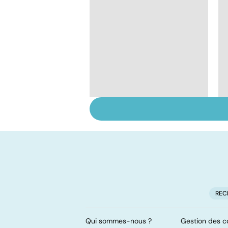
Intoxications
alimentaires :
menaces dans nos
assiettes !
REC
Qui sommes-nous ?
Gestion des c