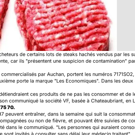
cheteurs de certains lots de steaks hachés vendus par les
ente, car ils "présentent une suspicion de contamination" par
x commercialisés par Auchan, portent les numéros 7171SO2,
xième porte la marque "Les Economiques". Dans les deux ca
détiendraient ces produits de ne pas les consommer et de l
 son communiqué la société VF, basée à Chateaubriant, en Lo
75 70.
H7 peuvent entraîner, dans la semaine qui suit la consommat
ompagnées ou non de fièvre, et pouvant être suivies de co
iété dans le communiqué.
"Les personnes qui auraient conso
sont invités à consulter sans délai leur médecin traitant".