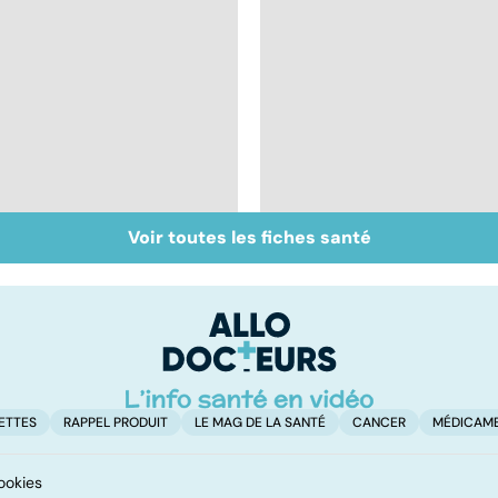
Voir toutes les fiches santé
Votre santé en
La salmonelle,
vacances
souvent à l'origine
des gastro-entérites
ETTES
RAPPEL PRODUIT
LE MAG DE LA SANTÉ
CANCER
MÉDICAM
ookies