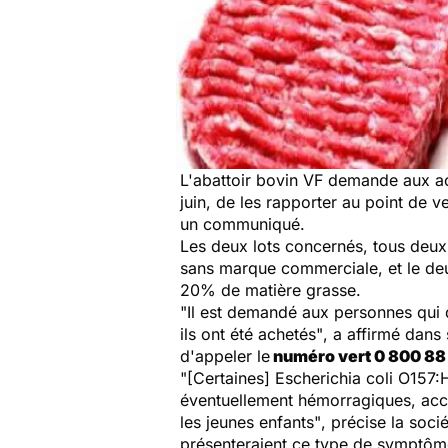
L'abattoir bovin VF demande aux a
juin, de les rapporter au point de v
un communiqué.
Les deux lots concernés, tous deu
sans marque commerciale, et le deu
20% de matière grasse.
"Il est demandé aux personnes qui 
ils ont été achetés"
, a affirmé dans
d'appeler le
numéro vert 0 800 88 
"[Certaines] Escherichia coli O157:
éventuellement hémorragiques, acc
les jeunes enfants"
, précise la soc
présenteraient ce type de symptôme 