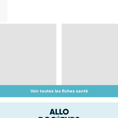
Voir toutes les fiches santé
Votre santé en
La salmonelle,
vacances
souvent à l'origine
des gastro-entérites