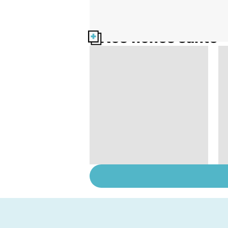
Nos fiches santé
Intoxications
alimentaires :
menaces dans nos
assiettes !