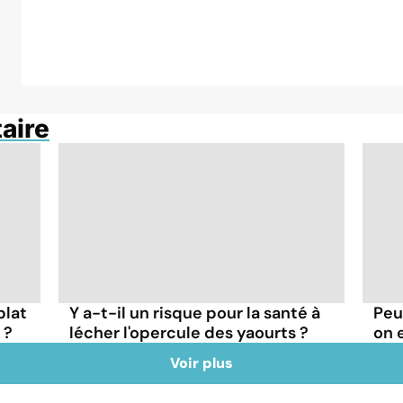
taire
plat
Y a-t-il un risque pour la santé à
Peu
 ?
lécher l'opercule des yaourts ?
on 
Voir plus