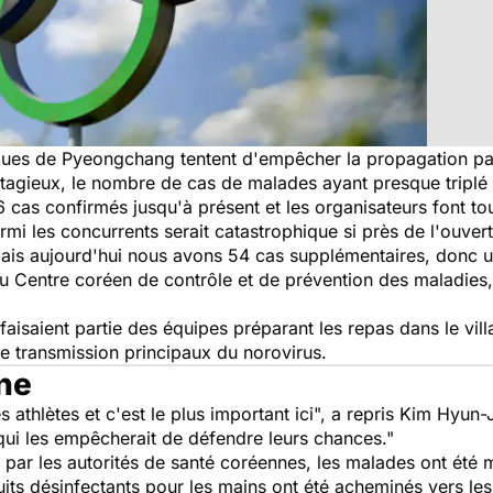
ques de Pyeongchang tentent d'empêcher la propagation par
ntagieux, le nombre de cas de malades ayant presque triplé
6 cas confirmés jusqu'à présent et les organisateurs font tou
mi les concurrents serait catastrophique si près de l'ouver
mais aujourd'hui nous avons 54 cas supplémentaires, donc un
u Centre coréen de contrôle et de prévention des maladies
aisaient partie des équipes préparant les repas dans le vill
e transmission principaux du norovirus.
ne
s athlètes et c'est le plus important ici", a repris Kim Hyu
qui les empêcherait de défendre leurs chances."
 par les autorités de santé coréennes, les malades ont été 
uits désinfectants pour les mains ont été acheminés vers les