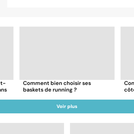
ut-
Comment bien choisir ses
Com
ans
baskets de running ?
côt
Voir plus