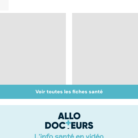
Voir toutes les fiches santé
Muscler ses abdos
Crampes, déchirures,
pour retrouver un
élongations... : quand
ventre plat
le muscle fait mal