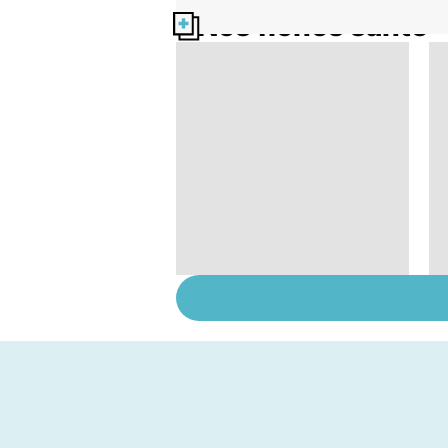
Nos fiches santé
Comment tenir ses
bonnes résolutions