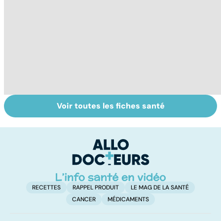
Voir toutes les fiches santé
Tout savoir sur
Inflammation des
Su
les infections
amygdales : que
le
pulmonaires
faire en cas
l'
d'angine ?
RECETTES
RAPPEL PRODUIT
LE MAG DE LA SANTÉ
CANCER
MÉDICAMENTS