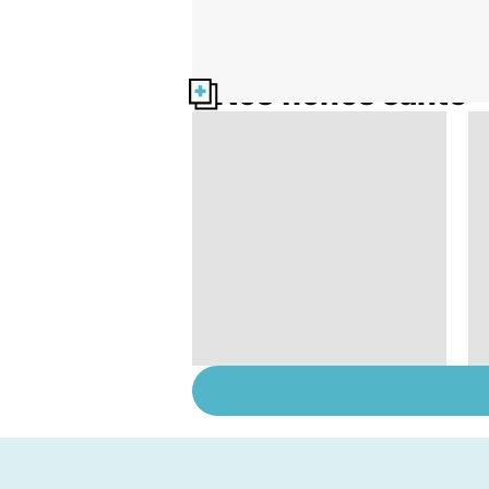
Nos fiches santé
La vésicule biliaire et
ses calculs