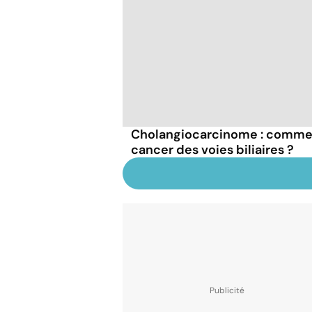
Cholangiocarcinome : commen
cancer des voies biliaires ?