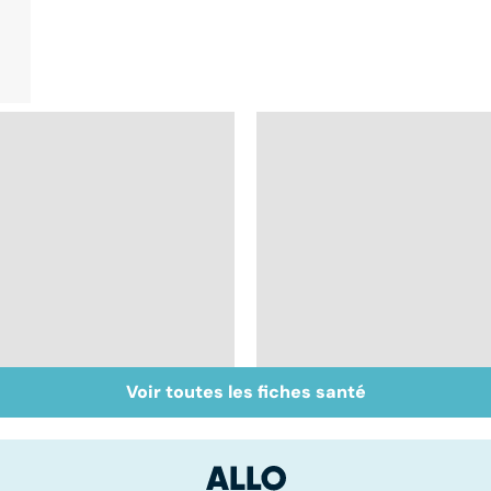
Voir toutes les fiches santé
Tout savoir sur les
Inflammation des
infections
amygdales : que faire
pulmonaires
en cas d'angine ?