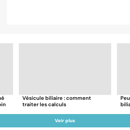
né
Vésicule biliaire : comment
Peu
oin
traiter les calculs
bili
Voir plus