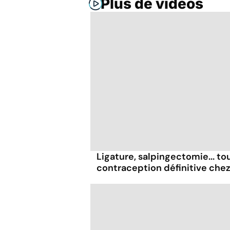
Plus de vidéos
Ligature, salpingectomie... tou
contraception définitive che