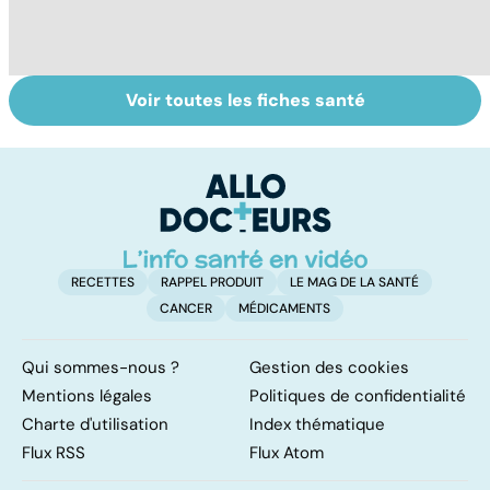
Voir toutes les fiches santé
Faire du sport à
Don de gamètes :
M
domicile, c'est
le pour et le
pr
facile !
contre d'une
av
levée de
l'anonymat
RECETTES
RAPPEL PRODUIT
LE MAG DE LA SANTÉ
CANCER
MÉDICAMENTS
Qui sommes-nous ?
Gestion des cookies
Mentions légales
Politiques de confidentialité
Charte d'utilisation
Index thématique
Flux RSS
Flux Atom