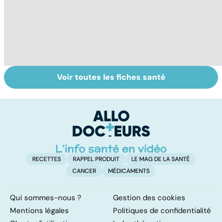
Voir toutes les fiches santé
Spondylarthrite
Ostéopathie, une
Ma
ankylosante, la
thérapie
q
soudure osseuse
manuelle
ve
des articulations
m
RECETTES
RAPPEL PRODUIT
LE MAG DE LA SANTÉ
CANCER
MÉDICAMENTS
Qui sommes-nous ?
Gestion des cookies
Mentions légales
Politiques de confidentialité