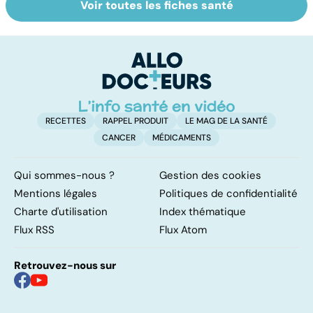
Voir toutes les fiches santé
Comment tenir
Muscler ses
C
ses bonnes
abdos pour
d
résolutions
retrouver un
él
ventre plat
q
fa
RECETTES
RAPPEL PRODUIT
LE MAG DE LA SANTÉ
CANCER
MÉDICAMENTS
Qui sommes-nous ?
Gestion des cookies
Mentions légales
Politiques de confidentialité
Charte d'utilisation
Index thématique
Flux RSS
Flux Atom
Retrouvez-nous sur