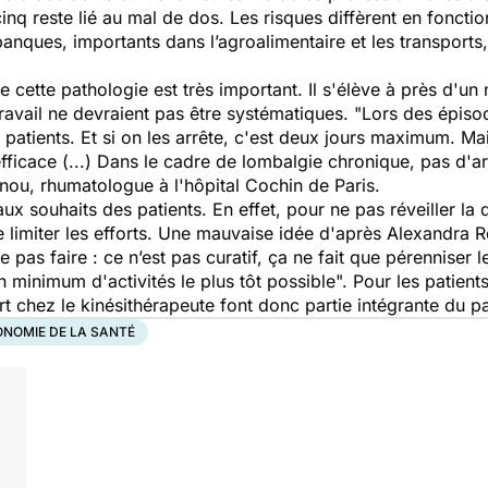
cinq reste lié au mal de dos. Les risques diffèrent en fonction
 banques, importants dans l’agroalimentaire et les transports,
 cette pathologie est très important. Il s'élève à près d'un 
travail ne devraient pas être systématiques. "
Lors des épiso
s patients. Et si on les arrête, c'est deux jours maximum. Mai
ficace (...) Dans le cadre de lombalgie chronique, pas d'arr
nnou, rhumatologue à l'hôpital Cochin de Paris.
x souhaits des patients. En effet, pour ne pas réveiller la 
de limiter les efforts. Une mauvaise idée d'après Alexandra 
ne pas faire : ce n’est pas curatif, ça ne fait que pérenniser
un minimum d'activités le plus tôt possible".
Pour les patients
rt chez le kinésithérapeute font donc partie intégrante du p
NOMIE DE LA SANTÉ