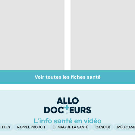
Voir toutes les fiches santé
Ostéopathie, une
Mal de dos : quand
thérapie manuelle
les vertèbres s'en
mêlent
ETTES
RAPPEL PRODUIT
LE MAG DE LA SANTÉ
CANCER
MÉDICAM