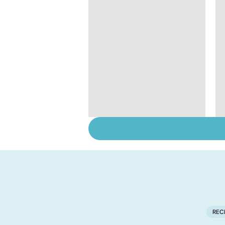
Spondylarthrite
ankylosante, la
soudure osseuse des
articulations
REC