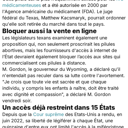
médicamenteuses
et a été autorisée en 2000 par
l'Agence américaine du médicament (FDA). Le juge
fédéral du Texas, Matthew Kacsmaryk, pourrait ordonner
qu'elle soit retirée du marché dans tout le pays.
Bloquer aussi la vente en ligne
Les législateurs texans examinent également une
proposition qui, non seulement proscrirait les pilules
abortives, mais les fournisseurs d'accès à internet d
e
l’État devraient également bloquer l’accès aux sites qui
commercialisent ces pilules à distance.
M. Gordon, le gouverneur du Wyoming, a déclaré qu'il
n'entendait pas reculer dans sa lutte contre l'avortement
.
"
Je crois que toute vie est sacrée et que chaque
individu, y compris les enfants à naître, doit être traité
avec dignité et compassion
", a déclaré M. Gordon
vendredi soir.
Un accès déjà restreint dans 15 États
Depuis que la
Cour suprême
des Etats-Unis a rendu, en
juin 2022, sa liberté de légiférer à chaque État, une
quinzaine d'entre eux ont limité l'accès à la mifépristone