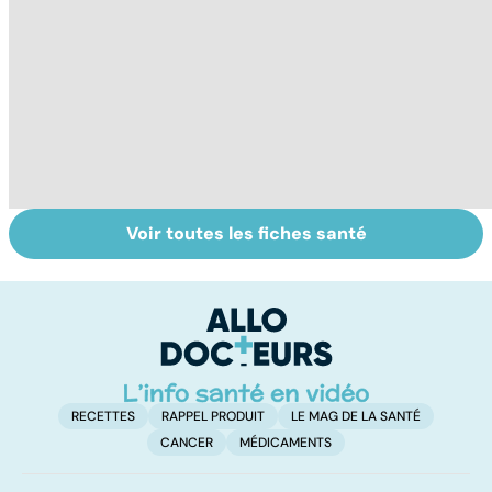
Voir toutes les fiches santé
L'avortement :
Femmes :
Bi
quels délais,
comment
m
quelles
jouissez-vous ?
méthodes ?
RECETTES
RAPPEL PRODUIT
LE MAG DE LA SANTÉ
CANCER
MÉDICAMENTS