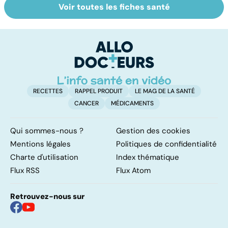
Voir toutes les fiches santé
Faire du sport à
Tout savoir sur
I
domicile, c'est
les infections
a
facile !
pulmonaires
fa
d'
RECETTES
RAPPEL PRODUIT
LE MAG DE LA SANTÉ
CANCER
MÉDICAMENTS
Qui sommes-nous ?
Gestion des cookies
Mentions légales
Politiques de confidentialité
Charte d'utilisation
Index thématique
Flux RSS
Flux Atom
Retrouvez-nous sur