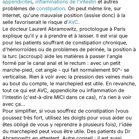
appendicites
,
inflammations de l'intestin
et autres
problèmes de
constipation
. On peut même lire, sur
Internet, qu'une mauvaise position (assise donc) à la
selle favoriserait le risque d'
AVC
.
Le docteur Laurent Abramowitz, proctologue à Paris
explique qu'il y a à prendre et à laisser. Il est vrai que
pour les patients souffrant de constipation chronique,
d'hémorroïdes ou de problèmes de périnée, la position à
la turc (accroupi) aide les matières à passer l'angle
formé par le canal anal et le rectum : avec un petit
marche-pied, cet angle - qui fait normalement 90°- se
verticalise. Rien à voir avec la pression des veines mais
au bout du compte, le marchepied est utile. En revanche,
tout ce qui est AVC, appendicite ou inflammation de
l'intestin (c'est-à-dire MICI dans ce cas), n'a rien à voir
avec ça…
Pour simplifier, si vous souffrez de constipation (vous
poussez très fort, utilisez les doigts pour vous aider ou
êtes obligé de vous y reprendre à plusieurs fois), l'idée
du marchepied peut vous être utile. Des patients du Dr
Abramowitz en attestent. Autre conseil : il est aussi