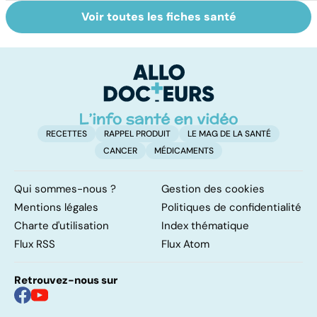
Voir toutes les fiches santé
Tout savoir sur
Inflammation des
Su
les infections
amygdales : que
le
pulmonaires
faire en cas
l'
d'angine ?
RECETTES
RAPPEL PRODUIT
LE MAG DE LA SANTÉ
CANCER
MÉDICAMENTS
Qui sommes-nous ?
Gestion des cookies
Mentions légales
Politiques de confidentialité
Charte d'utilisation
Index thématique
Flux RSS
Flux Atom
Retrouvez-nous sur