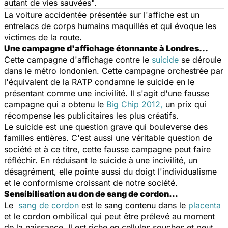
autant de vies sauvées".
La voiture accidentée présentée sur l'affiche est un
entrelacs de corps humains maquillés et qui évoque les
victimes de la route.
Une campagne d'affichage étonnante à Londres…
Cette campagne d'affichage contre le
suicide
se déroule
dans le métro londonien. Cette campagne orchestrée par
l'équivalent de la RATP condamne le suicide en le
présentant comme une incivilité. Il s'agit d'une fausse
campagne qui a obtenu le
Big Chip 2012,
un prix qui
récompense les publicitaires les plus créatifs.
Le suicide est une question grave qui bouleverse des
familles entières. C'est aussi une véritable question de
société et à ce titre, cette fausse campagne peut faire
réfléchir. En réduisant le suicide à une incivilité, un
désagrément, elle pointe aussi du doigt l'individualisme
et le conformisme croissant de notre société.
Sensibilisation au don de sang de cordon...
Le
sang de cordon
est le sang contenu dans le
placenta
et le cordon ombilical qui peut être prélevé au moment
de la naissance. Il est riche en cellules souches et peut