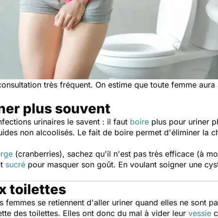
e consultation très fréquent. On estime que toute femme au
iner plus souvent
fections urinaires le savent : il faut
boire
plus pour uriner p
iquides non alcoolisés. Le fait de boire permet d'éliminer la
rge
(cranberries), sachez qu'il n'est pas très efficace (à moi
nt
sucré
pour masquer son goût. En voulant soigner une cyst
 toilettes
femmes se retiennent d'aller uriner quand elles ne sont pas 
ette des toilettes. Elles ont donc du mal à vider leur
vessie
c