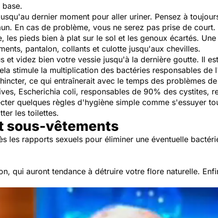
e base.
 jusqu'au dernier moment pour aller uriner. Pensez à toujours 
un. En cas de problème, vous ne serez pas prise de court.
, les pieds bien à plat sur le sol et les genoux écartés. Une 
ents, pantalon, collants et culotte jusqu'aux chevilles.
et videz bien votre vessie jusqu'à la dernière goutte. Il es
ela stimule la multiplication des bactéries responsables de l
incter, ce qui entraînerait avec le temps des problèmes d
tives, Escherichia coli, responsables de 90% des cystites, r
specter quelques règles d'hygiène simple comme s'essuyer touj
ter les toilettes.
et sous-vêtements
s les rapports sexuels pour éliminer une éventuelle bactéri
tion, qui auront tendance à détruire votre flore naturelle. Enfi