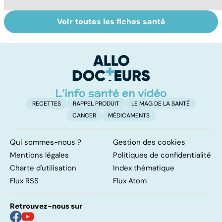
Voir toutes les fiches santé
Le TDAH, un
Accident
Tr
trouble de
vasculaire
dé
l'attention avec
cérébral : l'enfant
p
ou sans
également
hyperactivité
touché
RECETTES
RAPPEL PRODUIT
LE MAG DE LA SANTÉ
CANCER
MÉDICAMENTS
Qui sommes-nous ?
Gestion des cookies
Mentions légales
Politiques de confidentialité
Charte d'utilisation
Index thématique
Flux RSS
Flux Atom
Retrouvez-nous sur