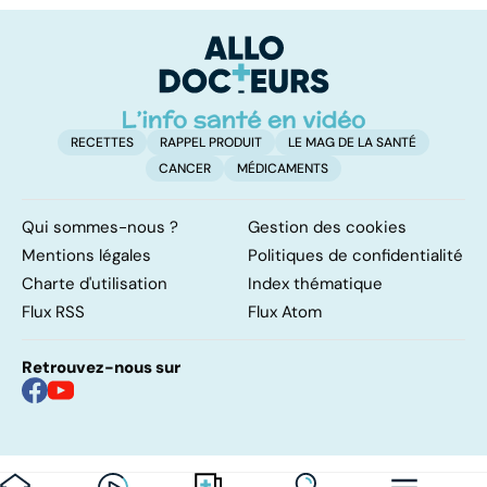
l'attention avec
cérébral : l'enfant
p
ou sans
également
hyperactivité
touché
RECETTES
RAPPEL PRODUIT
LE MAG DE LA SANTÉ
CANCER
MÉDICAMENTS
Qui sommes-nous ?
Gestion des cookies
Mentions légales
Politiques de confidentialité
Charte d'utilisation
Index thématique
Flux RSS
Flux Atom
Retrouvez-nous sur