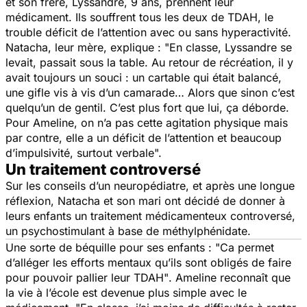
et son frère, Lyssandre, 9 ans, prennent leur
médicament. Ils souffrent tous les deux de TDAH, le
trouble déficit de l’attention avec ou sans hyperactivité.
Natacha, leur mère, explique : "
En classe, Lyssandre se
levait, passait sous la table. Au retour de récréation, il y
avait toujours un souci : un cartable qui était balancé,
une gifle vis à vis d’un camarade… Alors que sinon c’est
quelqu’un de gentil. C’est plus fort que lui, ça déborde.
Pour Ameline, on n’a pas cette agitation physique mais
par contre, elle a un déficit de l’attention et beaucoup
d’impulsivité, surtout verbale".
Un traitement controversé
Sur les conseils d’un neuropédiatre, et après une longue
réflexion, Natacha et son mari ont décidé de donner à
leurs enfants un traitement médicamenteux controversé,
un psychostimulant à base de méthylphénidate.
Une sorte de béquille pour ses enfants : "
Ca permet
d’alléger les efforts mentaux qu’ils sont obligés de faire
pour pouvoir pallier leur TDAH"
. Ameline reconnaît que
la vie à l’école est devenue plus simple avec le