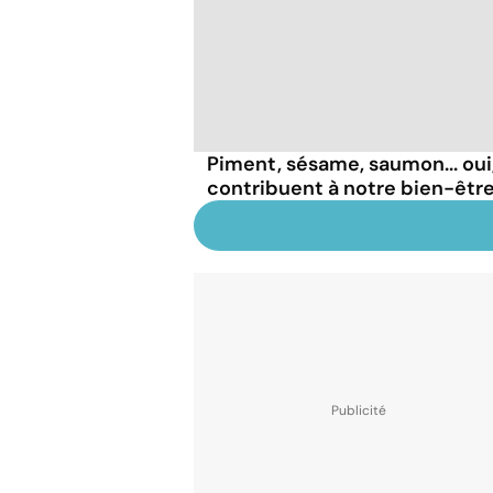
Piment, sésame, saumon... oui
contribuent à notre bien-être