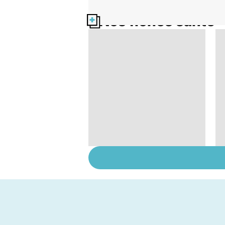
Nos fiches santé
Bien dormir, mais...
sans médicaments !