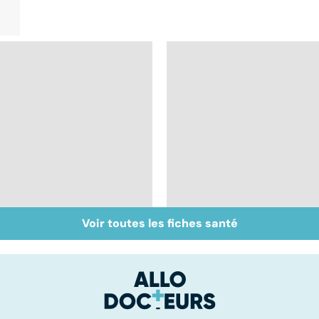
Voir toutes les fiches santé
Le magnésium, un
Troubles anxieux, un
oligo-élément vital
anxiété envahissante