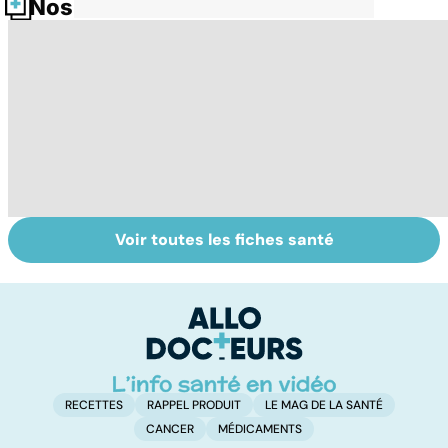
Nos fiches santé
Voir toutes les fiches santé
Le TDAH, un
Accident
Tr
trouble de
vasculaire
dé
l'attention avec
cérébral : l'enfant
p
ou sans
également
hyperactivité
touché
RECETTES
RAPPEL PRODUIT
LE MAG DE LA SANTÉ
CANCER
MÉDICAMENTS