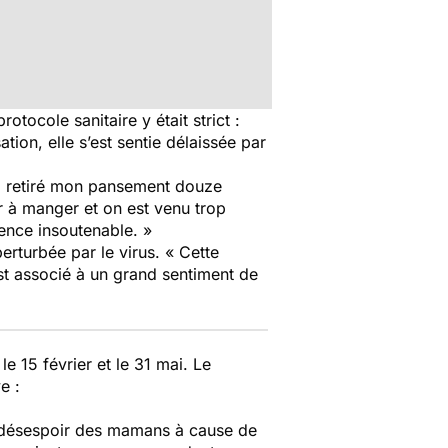
otocole sanitaire y était strict :
ion, elle s’est sentie délaissée par
m’a retiré mon pansement douze
r à manger et on est venu trop
ence insoutenable. »
rturbée par le virus. « Cette
st associé à un grand sentiment de
 15 février et le 31 mai. Le
e :
e désespoir des mamans à cause de