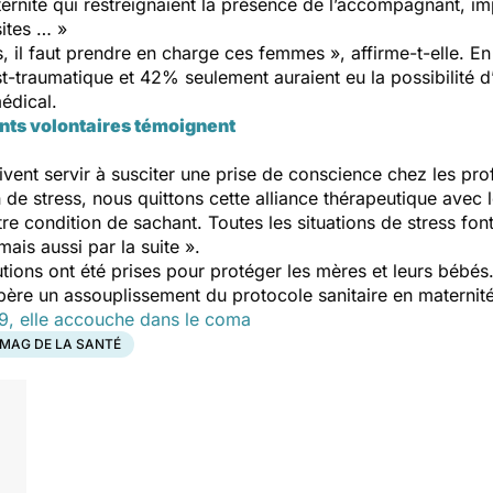
ternité qui restreignaient la présence de l’accompagnant, 
sites … »
, il faut prendre en charge ces femmes », affirme-t-elle. 
t-traumatique et 42% seulement auraient eu la possibilité 
édical.
ants volontaires témoignent
vent servir à susciter une prise de conscience chez les pr
de stress, nous quittons cette alliance thérapeutique avec l
re condition de sachant. Toutes les situations de stress fon
is aussi par la suite ».
utions ont été prises pour protéger les mères et leurs bébé
père un assouplissement du protocole sanitaire en maternité
19, elle accouche dans le coma
 MAG DE LA SANTÉ