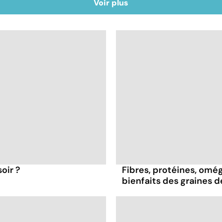
Voir plus
oir ?
Fibres, protéines, oméga
bienfaits des graines 