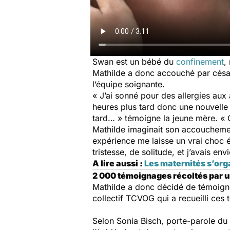
Swan est un bébé du
confinement
,
Mathilde a donc accouché par césarie
l’équipe soignante.
« J’ai sonné pour des allergies aux
heures plus tard donc une nouvelle 
tard… » témoigne la jeune mère. « 
Mathilde imaginait son accouchement
expérience me laisse un vrai choc é
tristesse, de solitude, et j’avais en
A lire aussi :
Les maternités s’org
2 000 témoignages récoltés par un
Mathilde a donc décidé de témoigne
collectif TCVOG qui a recueilli ces 
Selon Sonia Bisch, porte-parole du