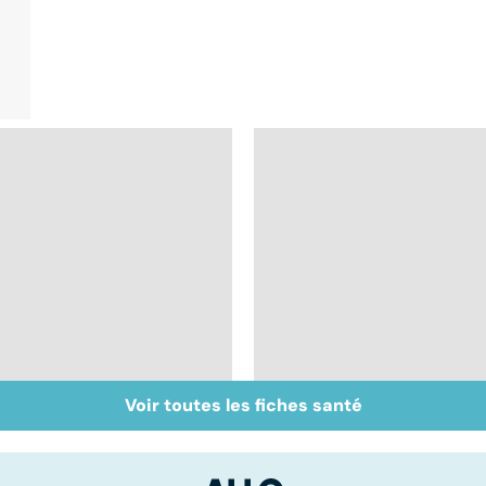
Voir toutes les fiches santé
Placenta : un organe
Dérèglement
éphémère
hormonal : et si
c'était les