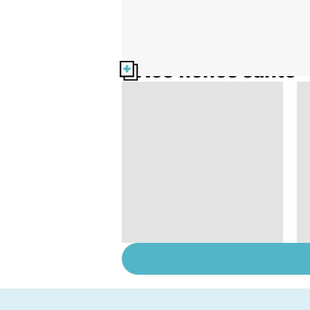
Nos fiches santé
Post-partum : un
bouleversement
après la naissance