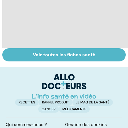
Voir toutes les fiches santé
Tout savoir sur
Covid-19 : tout
To
les infections
savoir sur la
le
pulmonaires
maladie
RECETTES
RAPPEL PRODUIT
LE MAG DE LA SANTÉ
CANCER
MÉDICAMENTS
Qui sommes-nous ?
Gestion des cookies